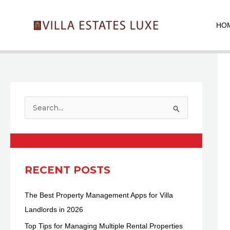
Skip
Pos
to
nav
HO
content
S
e
a
r
c
RECENT POSTS
h
The Best Property Management Apps for Villa
f
Landlords in 2026
o
r
Top Tips for Managing Multiple Rental Properties