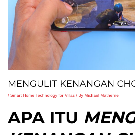
MENGULIT KENANGAN CH
/
Smart Home Technology for Villas
/ By
Michael Matherne
APA ITU
MENG