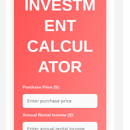
INVESTM
ENT
CALCUL
ATOR
Purchase Price ($):
Annual Rental Income ($):